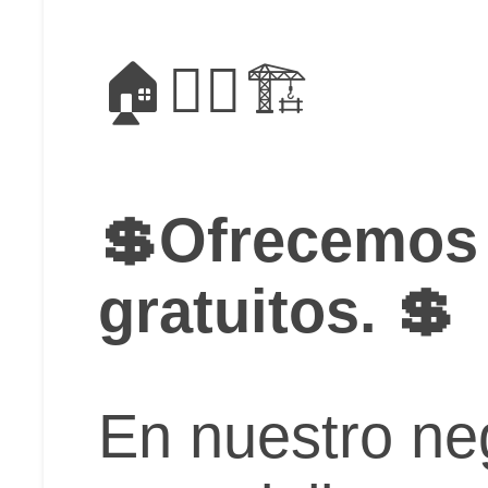
🏠👷‍♂️🏗️
💲Ofrecemos
gratuitos. 💲
En nuestro ne