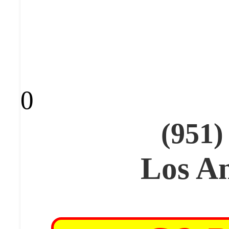
0
(951)
Los An