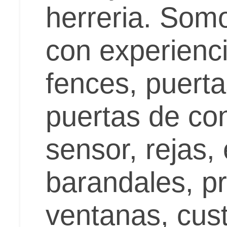
herreria. Som
con experienc
fences, puerta
puertas de con
sensor, rejas,
barandales, p
ventanas, cu