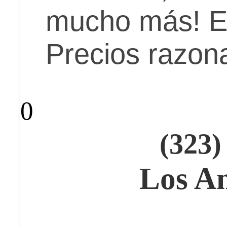
mucho más! Es
Precios razon
0
(323)
Los An